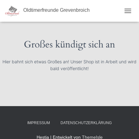
Oldtimerfreunde Grevenbroich
N
A
V
I
G
Großes kündigt sich an
A
T
I
Hier bahnt sich etwas Großes an! Unser Shop ist in Arbeit und wird
O
bald veröffentlicht!
N
U
M
S
C
H
A
L
T
E
IMPRESSUM
DATENSCHUTZERKLÄRUNG
N
Hestia | Entwickelt von
ThemeIsle