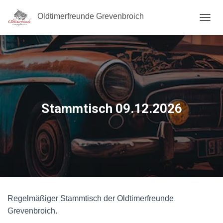
Oldtimerfreunde Grevenbroich
N
A
V
I
G
A
T
I
O
Stammtisch 09.12.2026
N
U
M
S
C
H
A
L
T
E
Regelmäßiger Stammtisch der Oldtimerfreunde
N
Grevenbroich.