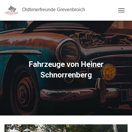
Oldtimerfreunde Grevenbroich
N
A
V
I
G
A
T
I
O
Fahrzeuge von Heiner
N
U
Schnorrenberg
M
S
C
H
A
L
T
E
N