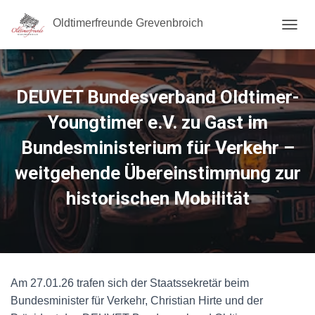
Oldtimerfreunde Grevenbroich
N
A
V
I
G
DEUVET Bundesverband Oldtimer-
A
T
Youngtimer e.V. zu Gast im
I
Bundesministerium für Verkehr –
O
N
weitgehende Übereinstimmung zur
U
M
historischen Mobilität
S
C
H
A
L
T
E
Am 27.01.26 trafen sich der Staatssekretär beim
N
Bundesminister für Verkehr, Christian Hirte und der